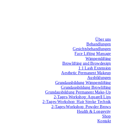
Über uns
Behandlungen
Gesichtsbehandlungen
Face Lifting Massage
Wimpernlifting
Browlifting und Browdesign
1:1 Lash Extension
Aesthetic Permanent Makeup
Ausbildungen
Grundausbildung Wimpernlifting
Grundausbildung Browlifting
Grundausbildung Permanent Make-Up
2-Tages-Workshop: Aquarell Lips
2-Tages-Workshop: Hair Stroke Technik
2-Tages-Workshop: Powder Brows
Health & Longevity
Shop
Kontakt