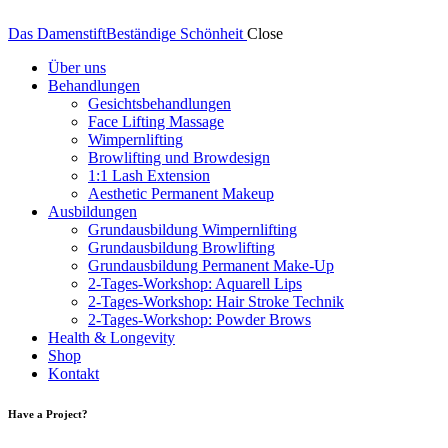
Das Damenstift
Beständige Schönheit
Close
Über uns
Behandlungen
Gesichtsbehandlungen
Face Lifting Massage
Wimpernlifting
Browlifting und Browdesign
1:1 Lash Extension
Aesthetic Permanent Makeup
Ausbildungen
Grundausbildung Wimpernlifting
Grundausbildung Browlifting
Grundausbildung Permanent Make-Up
2-Tages-Workshop: Aquarell Lips
2-Tages-Workshop: Hair Stroke Technik
2-Tages-Workshop: Powder Brows
Health & Longevity
Shop
Kontakt
Have a Project?