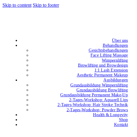
Skip to content
Skip to footer
Über uns
Behandlungen
Gesichtsbehandlungen
Face Lifting Massage
Wimpernlifting
Browlifting und Browdesign
1:1 Lash Extension
Aesthetic Permanent Makeup
Ausbildungen
Grundausbildung Wimpernlifting
Grundausbildung Browlifting
Grundausbildung Permanent Make-Up
2-Tages-Workshop: Aquarell Lips
2-Tages-Workshop: Hair Stroke Technik
2-Tages-Workshop: Powder Brows
Health & Longevity
Shop
Kontakt