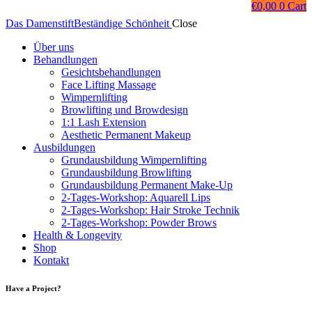
€
0,00
0
Cart
Das Damenstift
Beständige Schönheit
Close
Über uns
Behandlungen
Gesichtsbehandlungen
Face Lifting Massage
Wimpernlifting
Browlifting und Browdesign
1:1 Lash Extension
Aesthetic Permanent Makeup
Ausbildungen
Grundausbildung Wimpernlifting
Grundausbildung Browlifting
Grundausbildung Permanent Make-Up
2-Tages-Workshop: Aquarell Lips
2-Tages-Workshop: Hair Stroke Technik
2-Tages-Workshop: Powder Brows
Health & Longevity
Shop
Kontakt
Have a Project?