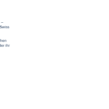
 –
 Swiss
chen
er ihr