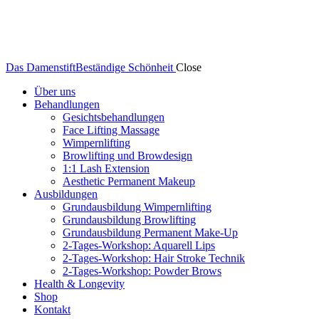
Das Damenstift
Beständige Schönheit
Close
Über uns
Behandlungen
Gesichtsbehandlungen
Face Lifting Massage
Wimpernlifting
Browlifting und Browdesign
1:1 Lash Extension
Aesthetic Permanent Makeup
Ausbildungen
Grundausbildung Wimpernlifting
Grundausbildung Browlifting
Grundausbildung Permanent Make-Up
2-Tages-Workshop: Aquarell Lips
2-Tages-Workshop: Hair Stroke Technik
2-Tages-Workshop: Powder Brows
Health & Longevity
Shop
Kontakt