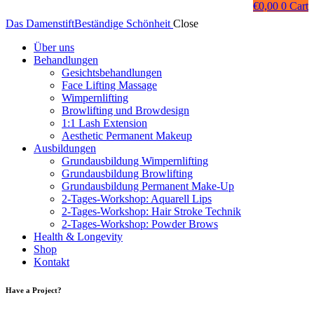
€
0,00
0
Cart
Das Damenstift
Beständige Schönheit
Close
Über uns
Behandlungen
Gesichtsbehandlungen
Face Lifting Massage
Wimpernlifting
Browlifting und Browdesign
1:1 Lash Extension
Aesthetic Permanent Makeup
Ausbildungen
Grundausbildung Wimpernlifting
Grundausbildung Browlifting
Grundausbildung Permanent Make-Up
2-Tages-Workshop: Aquarell Lips
2-Tages-Workshop: Hair Stroke Technik
2-Tages-Workshop: Powder Brows
Health & Longevity
Shop
Kontakt
Have a Project?