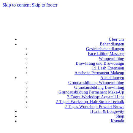
Skip to content
Skip to footer
Über uns
Behandlungen
Gesichtsbehandlungen
Face Lifting Massage
Wimpernlifting
Browlifting und Browdesign
1:1 Lash Extension
Aesthetic Permanent Makeup
Ausbildungen
Grundausbildung Wimpernlifting
Grundausbildung Browlifting
Grundausbildung Permanent Make-Up
2-Tages-Workshop: Aquarell Lips
2-Tages-Workshop: Hair Stroke Technik
2-Tages-Workshop: Powder Brows
Health & Longevity
Shop
Kontakt