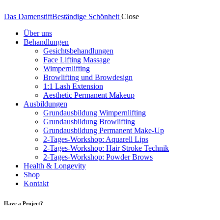
Das Damenstift
Beständige Schönheit
Close
Über uns
Behandlungen
Gesichtsbehandlungen
Face Lifting Massage
Wimpernlifting
Browlifting und Browdesign
1:1 Lash Extension
Aesthetic Permanent Makeup
Ausbildungen
Grundausbildung Wimpernlifting
Grundausbildung Browlifting
Grundausbildung Permanent Make-Up
2-Tages-Workshop: Aquarell Lips
2-Tages-Workshop: Hair Stroke Technik
2-Tages-Workshop: Powder Brows
Health & Longevity
Shop
Kontakt
Have a Project?