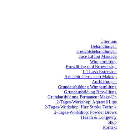
Über uns
Behandlungen
Gesichtsbehandlungen
Face Lifting Massage
Wimpernlifting
Browlifting und Browdesign
1:1 Lash Extension
Aesthetic Permanent Makeup
Ausbildungen
Grundausbildung Wimpernlifting
Grundausbildung Browlifting
Grundausbildung Permanent Make-Up
2-Tages-Workshop: Aquarell Lips
2-Tages-Workshop: Hair Stroke Technik
2-Tages-Workshop: Powder Brows
Health & Longevity
Shop
Kontakt